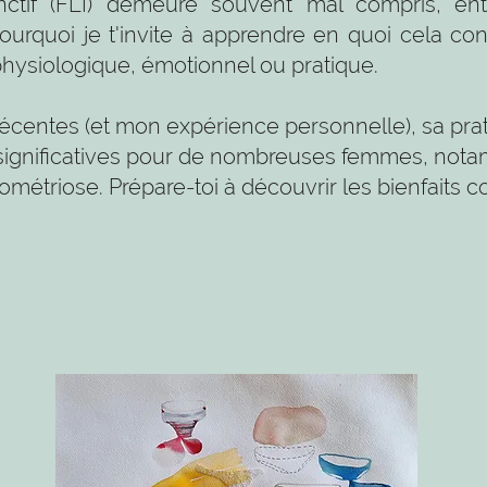
tinctif (FLI) demeure souvent mal compris, e
ourquoi je t'invite à apprendre en quoi cela con
physiologique, émotionnel ou pratique.
écentes (et mon expérience personnelle), sa pra
 significatives pour de nombreuses femmes, not
métriose. Prépare-toi à découvrir les bienfaits c