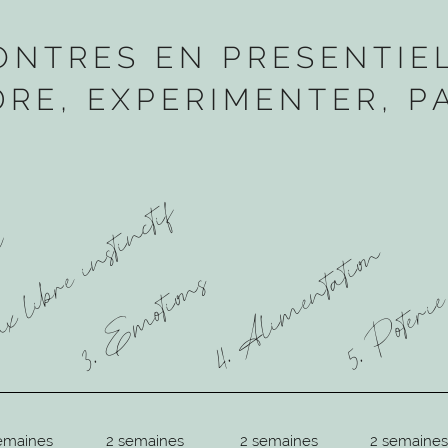
ONTRES EN PRESENTIEL
RE, EXPERIMENTER, P
x libre instinctif
el
4. Alimentation
3. Emotions
5. Poteri
emaines
2 semaines
2 semaines
2 semaines