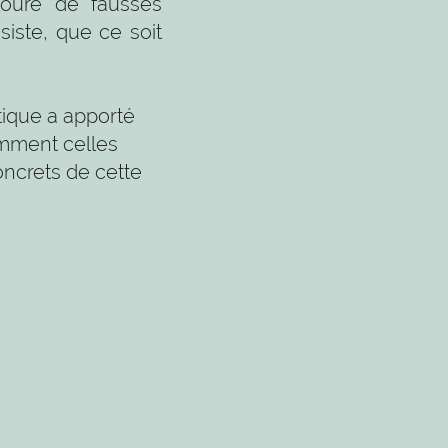
ntouré de fausses
siste, que ce soit
tique a apporté
amment celles
oncrets de cette