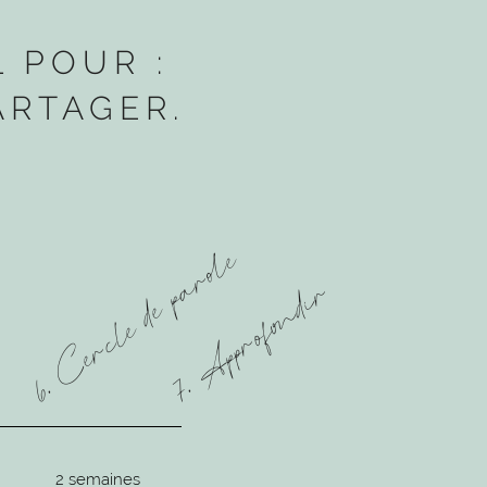
 POUR :
ARTAGER.
6. Cercle de parole
7. Approfondir
e
2 semaines